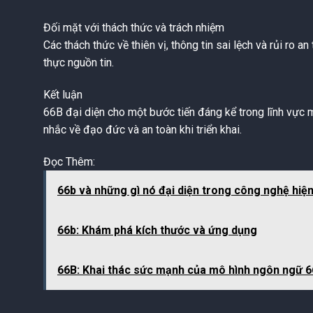
Đối mặt với thách thức và trách nhiệm
Các thách thức về thiên vị, thông tin sai lệch và rủi ro a
thực nguồn tin.
Kết luận
66B đại diện cho một bước tiến đáng kể trong lĩnh vực 
nhắc về đạo đức và an toàn khi triển khai.
Đọc Thêm:
66b và những gì nó đại diện trong công nghệ hiện
66b: Khám phá kích thước và ứng dụng
66B: Khai thác sức mạnh của mô hình ngôn ngữ 6