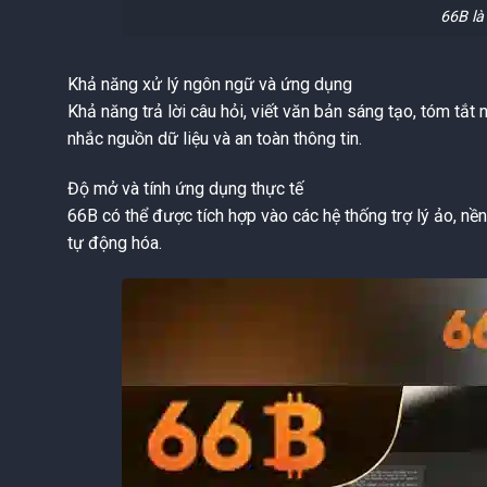
66B là
Khả năng xử lý ngôn ngữ và ứng dụng
Khả năng trả lời câu hỏi, viết văn bản sáng tạo, tóm tắt
nhắc nguồn dữ liệu và an toàn thông tin.
Độ mở và tính ứng dụng thực tế
66B có thể được tích hợp vào các hệ thống trợ lý ảo, n
tự động hóa.