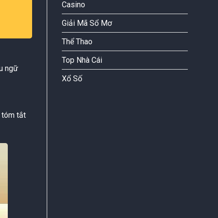
Casino
dụng
Giải Mã Sổ Mơ
Thể Thao
Top Nhà Cái
ều ngữ
Xổ Số
 tóm tắt