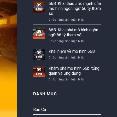
phá
66B: Khai thác sức mạnh của
trong
09
kích
công
mô hình ngôn ngữ 66 tỷ tham
Th08
thước
nghệ
số
và
hiện
66B:
Chức năng bình luận bị tắt
ứng
đại
Khai
dụng
thác
66B: Khai phá mô hình ngôn
09
sức
ngữ 66 tỷ tham số
Th08
mạnh
66B:
Chức năng bình luận bị tắt
của
Khai
mô
phá
Khái niệm về mô hình 66B
hình
09
mô
ngôn
Th08
Khái
Chức năng bình luận bị tắt
hình
ngữ
niệm
ngôn
66
về
Khám phá mô hình 66b: tổng
ngữ
tỷ
09
mô
66
quan và ứng dụng
tham
Th08
hình
tỷ
số
Khám
Chức năng bình luận bị tắt
66B
tham
phá
số
mô
hình
DANH MỤC
66b:
tổng
quan
Bắn Cá
và
ứng