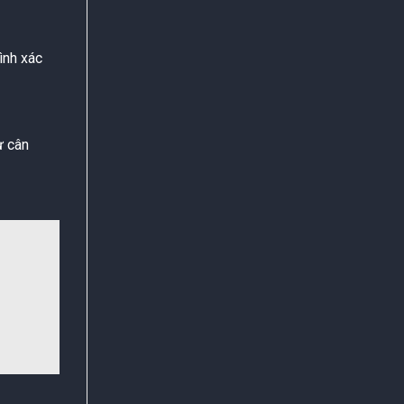
rình xác
ự cân