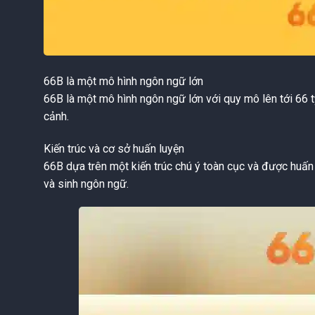
66B là một mô hình ngôn ngữ lớn
66B là một mô hình ngôn ngữ lớn với quy mô lên tới 66 t
cảnh.
Kiến trúc và cơ sở huấn luyện
66B dựa trên một kiến trúc chú ý toàn cục và được huấn 
và sinh ngôn ngữ.