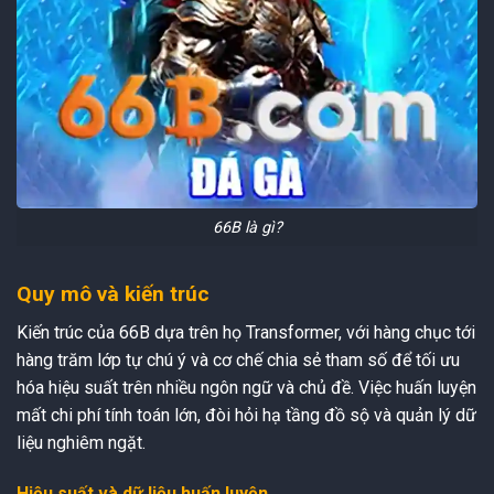
66B là gì?
Quy mô và kiến trúc
Kiến trúc của 66B dựa trên họ Transformer, với hàng chục tới
hàng trăm lớp tự chú ý và cơ chế chia sẻ tham số để tối ưu
hóa hiệu suất trên nhiều ngôn ngữ và chủ đề. Việc huấn luyện
mất chi phí tính toán lớn, đòi hỏi hạ tầng đồ sộ và quản lý dữ
liệu nghiêm ngặt.
Hiệu suất và dữ liệu huấn luyện