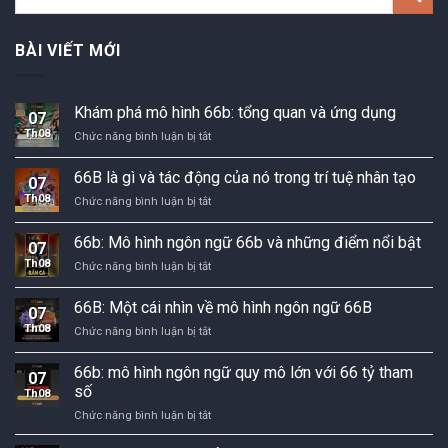
BÀI VIẾT MỚI
Khám phá mô hình 66b: tổng quan và ứng dụng
07
Th08
Khám
Chức năng bình luận bị tắt
phá
mô
66B là gì và tác động của nó trong trí tuệ nhân tạo
07
hình
Th08
66B
Chức năng bình luận bị tắt
66b:
là
tổng
gì
quan
66b: Mô hình ngôn ngữ 66b và những điểm nổi bật
07
và
và
Th08
66b:
Chức năng bình luận bị tắt
tác
ứng
Mô
động
dụng
hình
của
66B: Một cái nhìn về mô hình ngôn ngữ 66B
07
ngôn
nó
Th08
66B:
Chức năng bình luận bị tắt
ngữ
trong
Một
66b
trí
cái
và
66b: mô hình ngôn ngữ quy mô lớn với 66 tỷ tham
tuệ
07
nhìn
những
nhân
số
Th08
về
điểm
tạo
66b:
Chức năng bình luận bị tắt
mô
nổi
mô
hình
bật