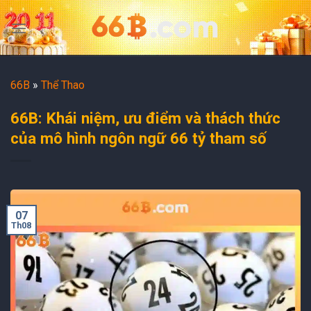
Skip
to
content
66B
»
Thể Thao
66B: Khái niệm, ưu điểm và thách thức
của mô hình ngôn ngữ 66 tỷ tham số
07
Th08