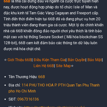
66B
là nhà cái đứng đầu về ngành cá cược trực tuyến hiện
nay, được hoạt động hợp pháp do tổ chức Isle of Man và
đặc khu kinh tế Tam Giác Vàng Cagayan and Freeport cấp.
Tính đến thời điểm hiện tại 66B đã và đang phục vụ hơn 20
triệu thành viên đang tham gia cá cược. Một lý do chính khiến
nhà cái 66B khiến đông đảo người chơi yêu thích là tính bảo
mật cao với hệ thống Secure Socket ( Mã hóa blockchian SS
128-bit), 66B cam kết đảm bảo các thông tin dữ liệu luôn
được mã hóa chặt chẽ.
⭐️
Giới Thiệu 66B
|
Điều Kiện Tham Gia
|
Bản Quyền
|
Bảo Mật
|
Liên Hệ 66B
|
Site Map
⭐️
Tên Thương Hiệu:
66B
Địa chỉ:
114 PHU THO HOA P. PTH Quan Tan Phu Thanh
pho Ho Chi Minh
SĐT:
0967316136