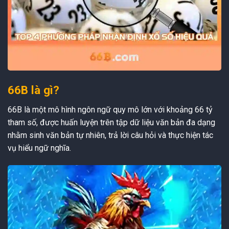
66B là gì?
66B là một mô hình ngôn ngữ quy mô lớn với khoảng 66 tỷ
tham số, được huấn luyện trên tập dữ liệu văn bản đa dạng
nhằm sinh văn bản tự nhiên, trả lời câu hỏi và thực hiện tác
vụ hiểu ngữ nghĩa.