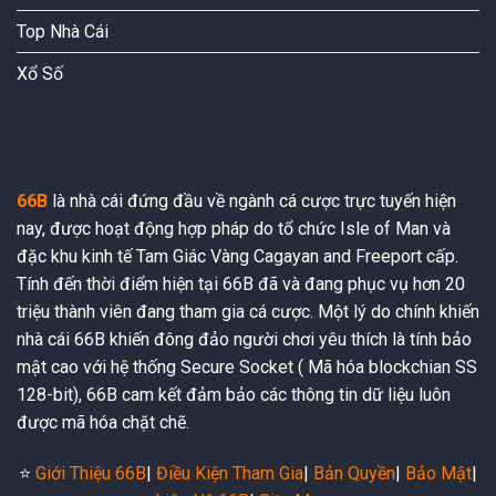
Top Nhà Cái
Xổ Số
66B
là nhà cái đứng đầu về ngành cá cược trực tuyến hiện
nay, được hoạt động hợp pháp do tổ chức Isle of Man và
đặc khu kinh tế Tam Giác Vàng Cagayan and Freeport cấp.
Tính đến thời điểm hiện tại 66B đã và đang phục vụ hơn 20
triệu thành viên đang tham gia cá cược. Một lý do chính khiến
nhà cái 66B khiến đông đảo người chơi yêu thích là tính bảo
mật cao với hệ thống Secure Socket ( Mã hóa blockchian SS
128-bit), 66B cam kết đảm bảo các thông tin dữ liệu luôn
được mã hóa chặt chẽ.
⭐️
Giới Thiệu 66B
|
Điều Kiện Tham Gia
|
Bản Quyền
|
Bảo Mật
|