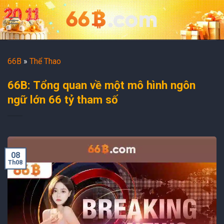
Skip
to
content
66B
»
Thể Thao
66B: Tổng quan về một mô hình ngôn
ngữ lớn 66 tỷ tham số
08
Th08