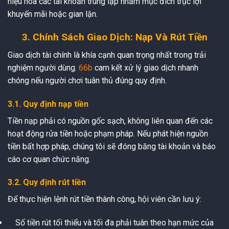
hiệu hóa các tài khoản trùng lặp nhằm mục đích trục lợi
khuyến mãi hoặc gian lận.
3. Chính Sách Giao Dịch: Nạp Và Rút Tiền
Giao dịch tài chính là khía cạnh quan trọng nhất trong trải
nghiệm người dùng.
66b
cam kết xử lý giao dịch nhanh
chóng nếu người chơi tuân thủ đúng quy định.
3.1. Quy định nạp tiền
Tiền nạp phải có nguồn gốc sạch, không liên quan đến các
hoạt động rửa tiền hoặc phạm pháp. Nếu phát hiện nguồn
tiền bất hợp pháp, chúng tôi sẽ đóng băng tài khoản và báo
cáo cơ quan chức năng.
3.2. Quy định rút tiền
Để thực hiện lệnh rút tiền thành công, hội viên cần lưu ý:
Số tiền rút tối thiểu và tối đa phải tuân theo hạn mức của