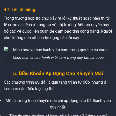
4.2. Lỗi hệ thống
Trong trường hợp trò chơi xảy ra lỗi kỹ thuật hoặc hiển thị tỷ
lệ cược sai lệch rõ ràng so với thị trường, 66b có quyền hủy
bỏ các vé cược liên quan để đảm bảo tính công bằng. Người
chơi không nên cố tình lợi dụng các lỗi này.
Minh hoa ve cac hanh vi bi cam trong quy tac ca cuoc
5. Điều Khoản Áp Dụng Cho Khuyến Mãi
Các chương trình ưu đãi là quà tặng tri ân từ 66b, nhưng đi
kèm với các điều kiện cụ thể:
Mỗi chương trình khuyến mãi chỉ áp dụng cho 01 thành viên
duy nhất.