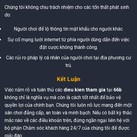
Chúng tôi không chịu trách nhiệm cho các tổn thất phát sinh
do:
Người chơi để lộ thông tin mật khẩu cho người khác.
Sự cố mạng lưới internet từ phía người dùng dẫn đến việc
đặt cược không thành công.
Các rủi ro pháp lý cá nhân của người chơi tại địa phương cư
trú.
Kết Luận
Việc nắm rõ và tuân thủ các
dieu kien tham gia
tại
66b
không chỉ là nghĩa vụ mà còn là cách tốt nhất để bảo vệ
quyền lợi của chính bạn. Chúng tôi luôn nỗ lực mang đến một
sân chơi đẳng cấp, an toàn và minh bạch. Nếu có bất kỳ thắc
mắc nào về các điều khoản trên, đừng ngần ngại liên hệ với
bộ phận Chăm sóc khách hàng 24/7 của chúng tôi để được
giải đáp.