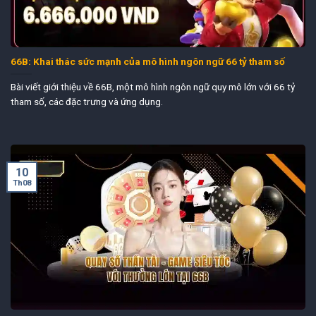
66B: Khai thác sức mạnh của mô hình ngôn ngữ 66 tỷ tham số
Bài viết giới thiệu về 66B, một mô hình ngôn ngữ quy mô lớn với 66 tỷ
tham số, các đặc trưng và ứng dụng.
10
Th08