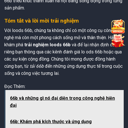
66b triều khúc thanh xuân hà nội đang sống động trong từng
sản phẩm.
Tóm tắt và lời mời trải nghiệm
Với loods 66b, chúng ta không chỉ có một công cụ công
nghệ mà còn một phong cách sống mở và thân thiện. Hãy
khám phá
trải nghiệm loods 66b
và để lại nhận định của
riêng bạn thông qua các kênh đánh giá lo ods 66b hoặc qua
các sự kiện cộng đồng. Chúng tôi mong được đồng hành
cùng bạn, từ
tải 66b
đến những ứng dụng thực tế trong cuộc
sống và công việc tương lai.
Đọc Thêm:
66b và những gì nó đại diện trong công nghệ hiện
đại
66b: Khám phá kích thước và ứng dụng