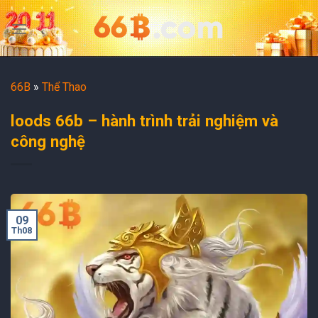
Skip
to
content
66B
»
Thể Thao
loods 66b – hành trình trải nghiệm và
công nghệ
09
Th08