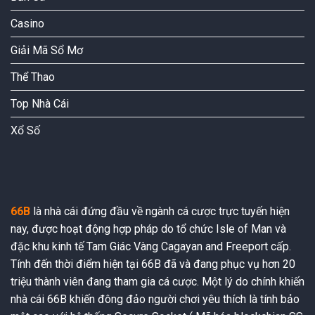
ứng
dụng
Casino
Giải Mã Sổ Mơ
Thể Thao
Top Nhà Cái
Xổ Số
66B
là nhà cái đứng đầu về ngành cá cược trực tuyến hiện
nay, được hoạt động hợp pháp do tổ chức Isle of Man và
đặc khu kinh tế Tam Giác Vàng Cagayan and Freeport cấp.
Tính đến thời điểm hiện tại 66B đã và đang phục vụ hơn 20
triệu thành viên đang tham gia cá cược. Một lý do chính khiến
nhà cái 66B khiến đông đảo người chơi yêu thích là tính bảo