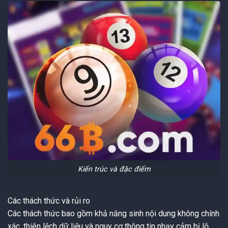
Kiến trúc và đặc điểm
Các thách thức và rủi ro
Các thách thức bao gồm khả năng sinh nội dung không chính
xác, thiên lệch dữ liệu và nguy cơ thông tin nhạy cảm bị lộ.