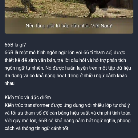
66B là gì?
66B là một mô hình ngôn ngữ lớn với 66 tỉ tham số, được
thiết kế để sinh văn bản, trả lời câu hỏi và hỗ trợ phân tích
ngôn ngữ tự nhiên. Nó được huấn luyện trên một tập dữ liệu
đa dạng và có khả năng hoạt động ở nhiều ngữ cảnh khác
nhau.
Kiến trúc và đặc điểm
Kiến trúc transformer được ứng dụng với nhiều lớp tự chú ý
và tối ưu tham số để cân bằng hiệu suất và chi phí tính toán.
Với quy mô lớn, 66B có khả năng nắm bắt ngữ nghĩa, phong
cách và thông tin ngữ cảnh tốt.