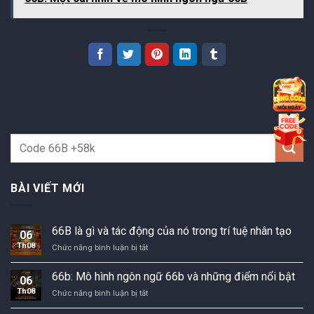
BÀI VIẾT MỚI
66B là gì và tác động của nó trong trí tuệ nhân tạo
06
Th08
66B
Chức năng bình luận bị tắt
là
gì
66b: Mô hình ngôn ngữ 66b và những điểm nổi bật
06
và
Th08
66b:
Chức năng bình luận bị tắt
tác
Mô
động