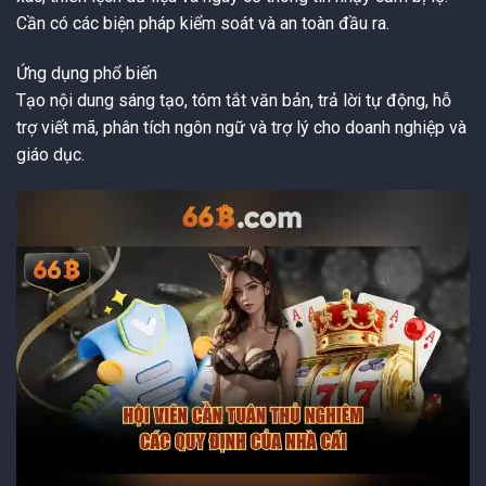
Cần có các biện pháp kiểm soát và an toàn đầu ra.
Ứng dụng phổ biến
Tạo nội dung sáng tạo, tóm tắt văn bản, trả lời tự động, hỗ
trợ viết mã, phân tích ngôn ngữ và trợ lý cho doanh nghiệp và
giáo dục.