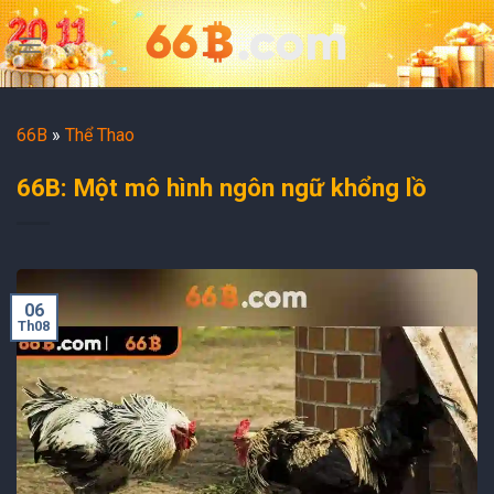
Skip
to
content
66B
»
Thể Thao
66B: Một mô hình ngôn ngữ khổng lồ
06
Th08