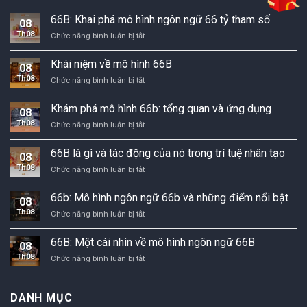
66B: Khai phá mô hình ngôn ngữ 66 tỷ tham số
08
Th08
66B:
Chức năng bình luận bị tắt
Khai
phá
Khái niệm về mô hình 66B
08
mô
Th08
Khái
Chức năng bình luận bị tắt
hình
niệm
ngôn
về
ngữ
Khám phá mô hình 66b: tổng quan và ứng dụng
08
mô
66
Th08
Khám
Chức năng bình luận bị tắt
hình
tỷ
phá
66B
tham
mô
66B là gì và tác động của nó trong trí tuệ nhân tạo
số
08
hình
Th08
66B
Chức năng bình luận bị tắt
66b:
là
tổng
gì
quan
66b: Mô hình ngôn ngữ 66b và những điểm nổi bật
08
và
và
Th08
66b:
Chức năng bình luận bị tắt
tác
ứng
Mô
động
dụng
hình
của
66B: Một cái nhìn về mô hình ngôn ngữ 66B
08
ngôn
nó
Th08
66B:
Chức năng bình luận bị tắt
ngữ
trong
Một
66b
trí
cái
và
tuệ
nhìn
những
DANH MỤC
nhân
về
điểm