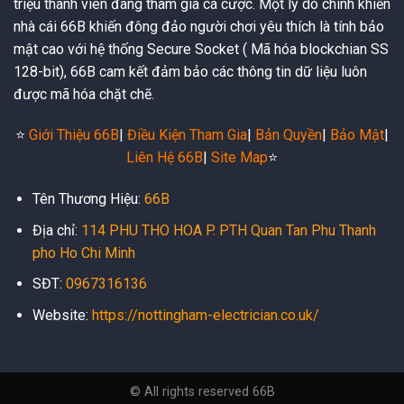
triệu thành viên đang tham gia cá cược. Một lý do chính khiến
nhà cái 66B khiến đông đảo người chơi yêu thích là tính bảo
mật cao với hệ thống Secure Socket ( Mã hóa blockchian SS
128-bit), 66B cam kết đảm bảo các thông tin dữ liệu luôn
được mã hóa chặt chẽ.
⭐️
Giới Thiệu 66B
|
Điều Kiện Tham Gia
|
Bản Quyền
|
Bảo Mật
|
Liên Hệ 66B
|
Site Map
⭐️
Tên Thương Hiệu:
66B
Địa chỉ:
114 PHU THO HOA P. PTH Quan Tan Phu Thanh
pho Ho Chi Minh
SĐT:
0967316136
Website:
https://nottingham-electrician.co.uk/
© All rights reserved 66B