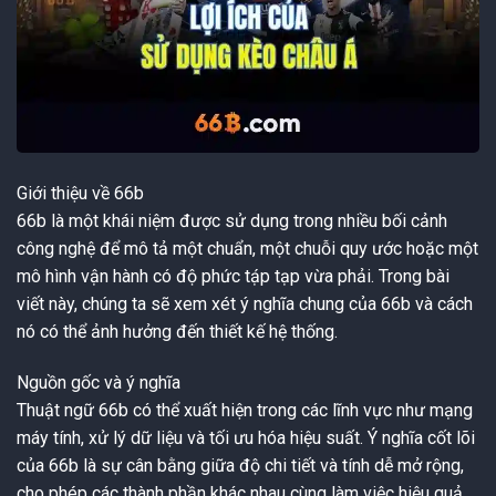
Giới thiệu về 66b
66b là một khái niệm được sử dụng trong nhiều bối cảnh
công nghệ để mô tả một chuẩn, một chuỗi quy ước hoặc một
mô hình vận hành có độ phức tạ́p tạp vừa phải. Trong bài
viết này, chúng ta sẽ xem xét ý nghĩa chung của 66b và cách
nó có thể ảnh hưởng đến thiết kế hệ thống.
Nguồn gốc và ý nghĩa
Thuật ngữ 66b có thể xuất hiện trong các lĩnh vực như mạng
máy tính, xử lý dữ liệu và tối ưu hóa hiệu suất. Ý nghĩa cốt lõi
của 66b là sự cân bằng giữa độ chi tiết và tính dễ mở rộng,
cho phép các thành phần khác nhau cùng làm việc hiệu quả.