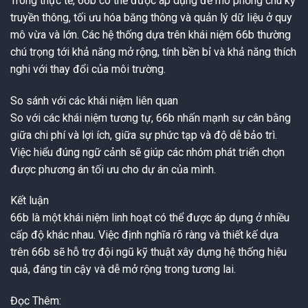
Trong thực tế, 66b có thể được áp dụng để mô phỏng chu kỳ
truyền thông, tối ưu hóa băng thông và quản lý dữ liệu ở quy
mô vừa và lớn. Các hệ thống dựa trên khái niệm 66b thường
chú trọng tới khả năng mở rộng, tính bền bỉ và khả năng thích
nghi với thay đổi của môi trường.
So sánh với các khái niệm liên quan
So với các khái niệm tương tự, 66b nhấn mạnh sự cân bằng
giữa chi phí và lợi ích, giữa sự phức tạp và độ dễ bảo trì.
Việc hiểu đúng ngữ cảnh sẽ giúp các nhóm phát triển chọn
được phương án tối ưu cho dự án của mình.
Kết luận
66b là một khái niệm linh hoạt có thể được áp dụng ở nhiều
cấp độ khác nhau. Việc định nghĩa rõ ràng và thiết kế dựa
trên 66b sẽ hỗ trợ đội ngũ kỹ thuật xây dựng hệ thống hiệu
quả, đáng tin cậy và dễ mở rộng trong tương lai.
Đọc Thêm: