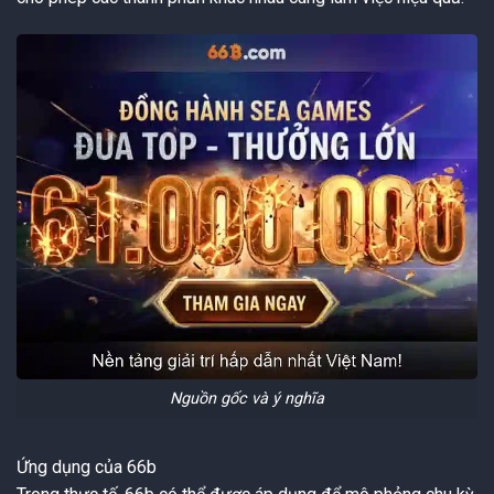
Nguồn gốc và ý nghĩa
Ứng dụng của 66b