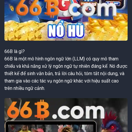
66B là gì?
66B là một mô hình ngôn ngữ lớn (LLM) có quy mô tham
chiếu và khả năng xử lý ngôn ngữ tự nhiên đáng kể. Nó được
thiết kế để sinh văn bản, trả lời câu hỏi, tóm tắt nội dung, và
tham gia vào các tác vụ ngôn ngữ khác với hiệu suất cao
trên nhiều ngữ cảnh.