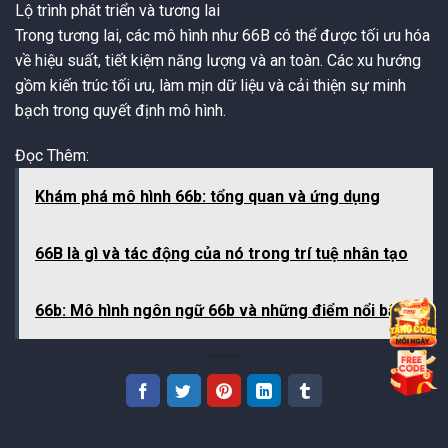
Lộ trình phát triển và tương lai
Trong tương lai, các mô hình như 66B có thể được tối ưu hóa
về hiệu suất, tiết kiệm năng lượng và an toàn. Các xu hướng
gồm kiến trúc tối ưu, làm mịn dữ liệu và cải thiện sự minh
bạch trong quyết định mô hình.
Đọc Thêm:
Khám phá mô hình 66b: tổng quan và ứng dụng
66B là gì và tác động của nó trong trí tuệ nhân tạo
66b: Mô hình ngôn ngữ 66b và những điểm nổi bật