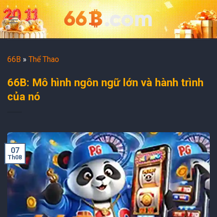
Skip
to
content
66B
»
Thể Thao
66B: Mô hình ngôn ngữ lớn và hành trình
của nó
07
Th08