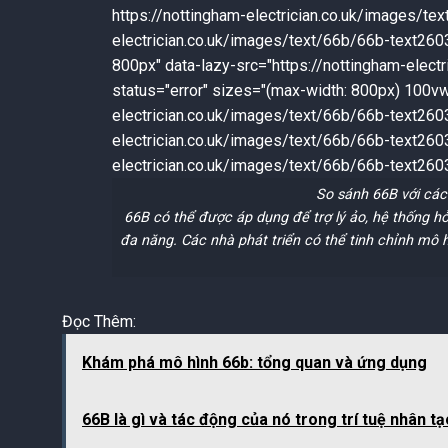
https://nottingham-electrician.co.uk/images/t
electrician.co.uk/images/text/66b/66b-text26
800px" data-lazy-src="https://nottingham-elect
status="error" sizes="(max-width: 800px) 100vw
electrician.co.uk/images/text/66b/66b-text260
electrician.co.uk/images/text/66b/66b-text260
electrician.co.uk/images/text/66b/66b-text2
So sánh 66B với các
66B có thể được áp dụng để trợ lý ảo, hệ thống hỏ
đa năng. Các nhà phát triển có thể tinh chỉnh mô hì
Đọc Thêm:
Khám phá mô hình 66b: tổng quan và ứng dụng
66B là gì và tác động của nó trong trí tuệ nhân tạ