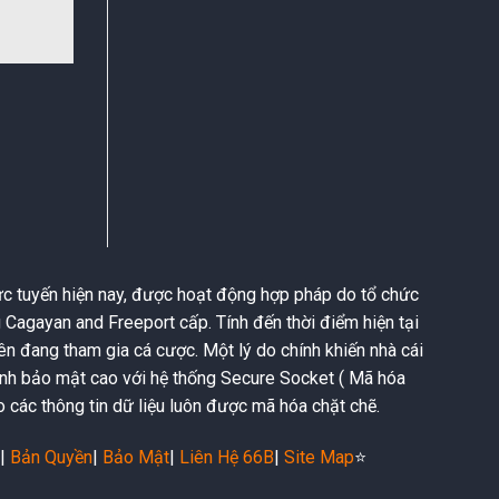
ực tuyến hiện nay, được hoạt động hợp pháp do tổ chức
 Cagayan and Freeport cấp. Tính đến thời điểm hiện tại
ên đang tham gia cá cược. Một lý do chính khiến nhà cái
tính bảo mật cao với hệ thống Secure Socket ( Mã hóa
các thông tin dữ liệu luôn được mã hóa chặt chẽ.
a
|
Bản Quyền
|
Bảo Mật
|
Liên Hệ 66B
|
Site Map
⭐️