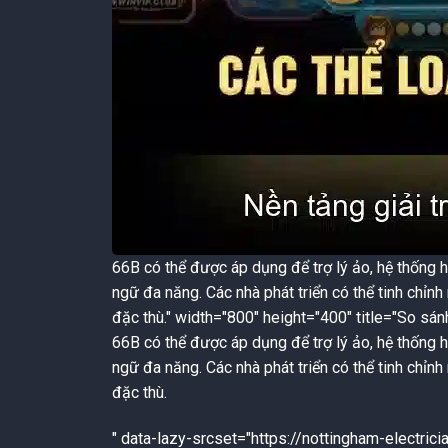
66B có thể được áp dụng để trợ lý ảo, hệ thống h
ngữ đa năng. Các nhà phát triển có thể tinh chỉnh
đặc thù.
" width="800" height="400" title="So sá
66B có thể được áp dụng để trợ lý ảo, hệ thống h
ngữ đa năng. Các nhà phát triển có thể tinh chỉnh
đặc thù.
" data-lazy-srcset="https://nottingham-electr