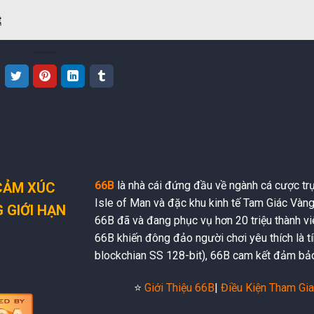
t
66B
là nhà cái đứng đầu về ngành cá cược tr
CẢM XÚC
Isle of Man và đặc khu kinh tế Tam Giác Vàng
 GIỚI HẠN
66B đã và đang phục vụ hơn 20 triệu thành vi
66B khiến đông đảo người chơi yêu thích là 
blockchian SS 128-bit), 66B cam kết đảm bảo 
⭐️
Giới Thiệu 66B
|
Điều Kiện Tham Gi