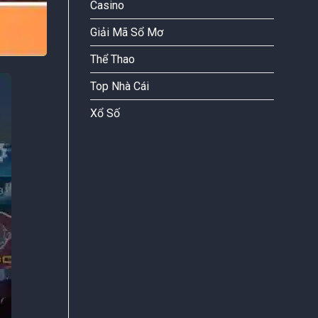
Casino
thị
trường
hiện
Giải Mã Sổ Mơ
đại
Thể Thao
Top Nhà Cái
Xổ Số