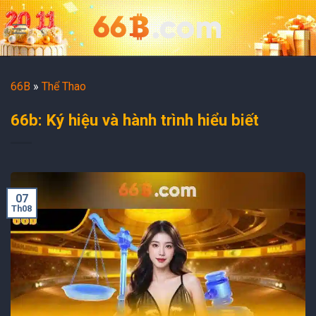
Skip
to
content
66B
»
Thể Thao
66b: Ký hiệu và hành trình hiểu biết
07
Th08