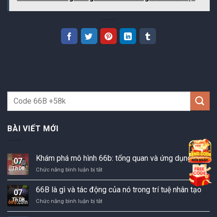
BÀI VIẾT MỚI
Khám phá mô hình 66b: tổng quan và ứng dụng
07
Th08
Khám
Chức năng bình luận bị tắt
phá
mô
66B là gì và tác động của nó trong trí tuệ nhân tạo
07
hình
Th08
66B
Chức năng bình luận bị tắt
66b:
là
tổng