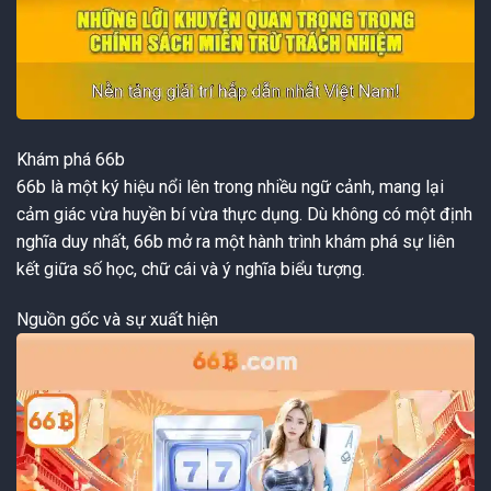
Khám phá 66b
66b là một ký hiệu nổi lên trong nhiều ngữ cảnh, mang lại
cảm giác vừa huyền bí vừa thực dụng. Dù không có một định
nghĩa duy nhất, 66b mở ra một hành trình khám phá sự liên
kết giữa số học, chữ cái và ý nghĩa biểu tượng.
Nguồn gốc và sự xuất hiện